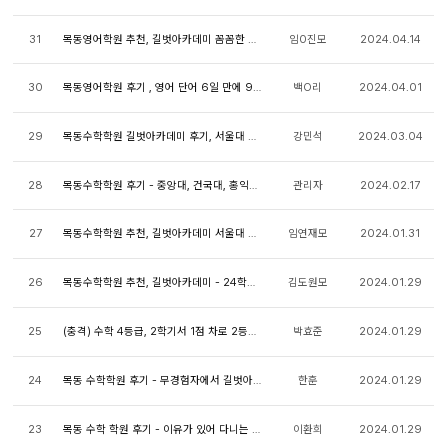
31
목동영어학원 추천, 길벗아카데미 꼼꼼한 관리, 과...
임0진모
2024.04.14
30
목동영어학원 후기 , 영어 단어 6일 만에 900개 외...
백O리
2024.04.01
29
목동수학학원 길벗아카데미 후기, 서울대 합격!
강민석
2024.03.04
28
목동수학학원 후기 - 중앙대, 건국대, 홍익대 동시...
관리자
2024.02.17
27
목동수학학원 추천, 길벗아카데미 서울대 반에 가...
임연재모
2024.01.31
26
목동수학학원 추천, 길벗아카데미 - 24학년도 고려...
김도원모
2024.01.29
25
(충격) 수학 4등급, 2학기서 1점 차로 2등급 (13등...
박효준
2024.01.29
24
목동 수학학원 후기 - 무경험자에서 길벗아카데미 ...
한훈
2024.01.29
23
목동 수학 학원 후기 - 이유가 있어 다니는 목동 ...
이환희
2024.01.29