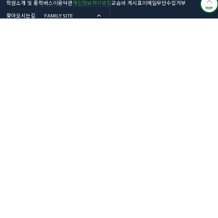
학원소개 및 통학버스
이용약관
개인정보처리방침
교습비 게시표
이메일무단수집거부
TOP
찾아오시는길
FAMILY SITE
4,883,364
오늘 :
98
전체 :
/
카카오상담
상담예약
관별 상세정보(계좌/사업자/등록번호)
(주)지비스터디 길벗아카데미
주소 : 서울특별시 양천구 목동중앙서로 22-1 (1관, 상담실)
대표 : 노영철
사업자등록번호 : 576-81-01112
통신판매신고번호 : 서울양천-1805호
전화번호 :
02-2062-1858
팩스번호 : 02-2062-1878
E-mail :
gilbuta@naver.com
업무시간 외 학생상담 문의전화를 제외한 학원 문의는 아래 경비실 전화번호로 연락해주시기 바랍
니다.