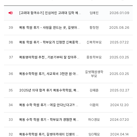
[고려대 합격수기] 진심어린 고려대 입학 체험 후기!
임예린
2026.01.09
39
목동 학원 후기 - 사람을 만드는 곳, 길벗아카데미
황장현
2025.08.26
38
목동 학원 후기 - 학부모가 인정한 신목중학교 전...
신목학부모
2025.07.22
37
목동영어학원 추천 , 기본기부터 잘 잡아주고 관리...
중등학부모
2025.03.25
길벗재원생학
36
목동수학학원 후기, 사교육비 3천만 원 아낀 후기
2025.03.25
부모
35
2025년 의대 합격 후기 목동수학학원, 목동영어학...
김태훈
2025.02.27
34
목동 수학 학원 후기 - 여길 안다닌다고?! 꿈을 향...
이환희
2024.12.20
33
목동 수학 학원 후기 - 학부모가 경험한 목동 최고...
허O경모
2024.07.20
32
목동수학학원 후기, 길벗아카데미 인생의 터닝포인...
임0재모
2024.04.14