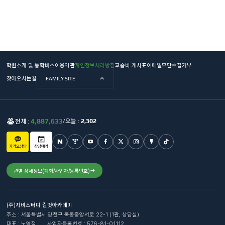
학원소개 및 통학버스
이용약관
개인정보처리방침
교습비 게시표
이메일무단수집거부
찾아오시는길
FAMILY SITE
4,887,633
오늘 :
2,302
전체 :
/
카카오상담
상담예약
관별 상세정보(계좌/사업자/등록번호)
(주)지비스터디 길벗아카데미
주소 : 서울특별시 양천구 목동중앙서로 22-1 (1관, 상담실)
대표 : 노영철
사업자등록번호 : 576-81-01112