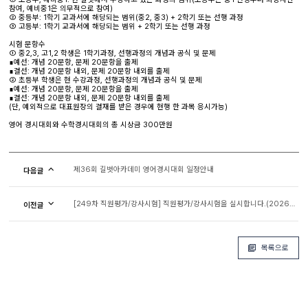
참여, 예비중1은 의무적으로 참여)
② 중등부: 1학기 교과서에 해당되는 범위(중2, 중3) + 2학기 또는 선행 과정
③ 고등부: 1학기 교과서에 해당되는 범위 + 2학기 또는 선행 과정
시험 문항수
① 중2,3, 고1,2 학생은 1학기과정, 선행과정의 개념과 공식 및 문제
∎예선: 개념 20문항, 문제 20문항을 출제
∎결선: 개념 20문항 내외, 문제 20문항 내외를 출제
② 초등부 학생은 현 수강과정, 선행과정의 개념과 공식 및 문제
∎예선: 개념 20문항, 문제 20문항을 출제
∎결선: 개념 20문항 내외, 문제 20문항 내외를 출제
(단, 예외적으로 대표원장의 결재를 받은 경우에 현행 한 과목 응시가능)
영어 경시대회와 수학경시대회의 총 시상금 300만원
제36회 길벗아카데미 영어경시대회 일정안내
다음글
[249차 직원평가/강사시험] 직원평가/강사시험을 실시합니다.(2026년 1월)
이전글
목록으로