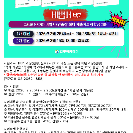
시험과목: 1학기 과정(현행; 필수) + 2학기 과정 또는 상위 학년 과정(선행)
1학기 과정은 1학기에 학교에서 배우는 내용으로 중고등부는 1학기 중간고사 및 기말고사에 포
함되는 과목의 내용이고, 초등부는 길벗에서 수강하고 있는 중등과정 이상을 말함.
* 길벗아카데미를 다녔던 학생 중 퇴원을 한 학생들도 경시대회에 참가 가능
(참가문의 02-2062-1858)
경시시험일
① 예선: 2026. 2.25(수) ∼ 2.28(토)(기간 중 1회만 응시 가능함)
② 결선: 2026. 3.15(일) 13:00 수학영재실(12:30까지 입실)
시험내용과 반영비율 및 문항수(문항수는 조정될 수 있음)
① 예선: 개념공식 및 기본문제(시험시간(80분): 개념 20문제, 활용문제 20문제)
② 결선: 개념공식 및 심화문제(시험시간(100분): 개념 20문제 내외, 활용문제 20문제 내외)
③ 배점(예선): 개념과 공식(70%) + 문제(30%) = 100점
④ 최종(결선 점수만 반영): 개념과 공식(50%) + 문제(50%) = 100점
⑤ 최종점수 반영비중: 현행(80%), 선행(20%)
시험출제 현행범위
① 초등부, 예비중1: 현 길벗에서 수강하고 있는 과정의 범위(초등부는 중1 선행부터 희망자만