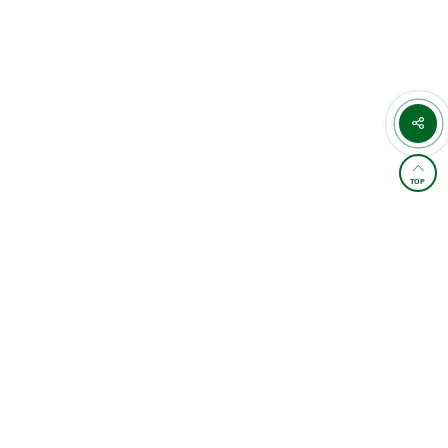
TOP
학원소개 및 통학버스
이용약관
개인정보처리방침
교습비 게시표
이메일무단수집거부
찾아오시는길
FAMILY SITE
4,884,996
오늘 :
1,729
전체 :
/
카카오상담
상담예약
관별 상세정보(계좌/사업자/등록번호)