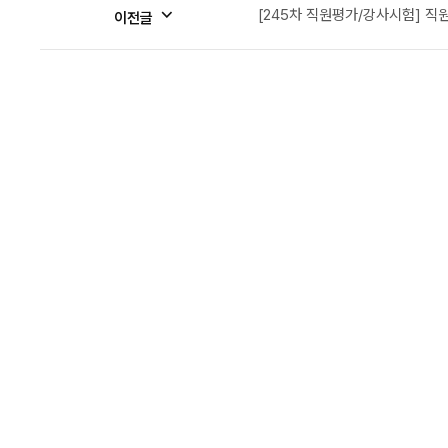
[245차 직원평가/강사시험] 직
이전글