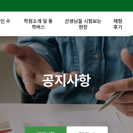
인 수
학원소개 및 통
선생님들 시험보는
체험
록
학버스
현장
후기
공지사항