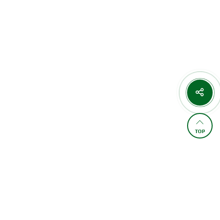
TOP
FAMILY SITE
,477
오늘 :
2,146
/