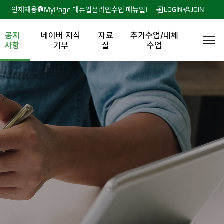
인재채용
MyPage 매뉴얼
온라인수업 매뉴얼
LOGIN
JOIN
공지
네이버 지식
자료
추가수업/대체
사항
기부
실
수업