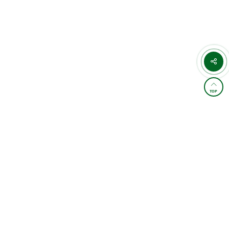
TOP
학원소개 및 통학버스
이용약관
개인정보처리방침
교습비 게시표
이메일무단수집거부
찾아오시는길
FAMILY SITE
4,887,676
오늘 :
2,345
전체 :
/
카카오상담
상담예약
관별 상세정보(계좌/사업자/등록번호)