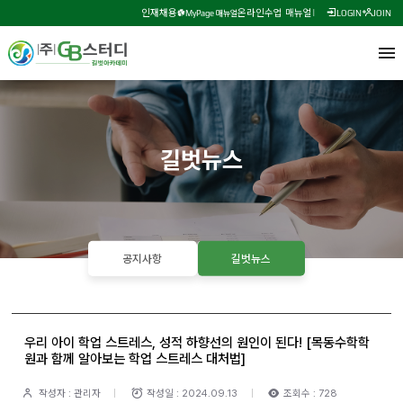
인재채용
온라인수업 매뉴얼
MyPage 매뉴얼
LOGIN
JOIN
길벗뉴스
공지사항
길벗뉴스
우리 아이 학업 스트레스, 성적 하향선의 원인이 된다! [목동수학학
원과 함께 알아보는 학업 스트레스 대처법]
작성자 : 관리자
작성일 : 2024.09.13
조회수 : 728