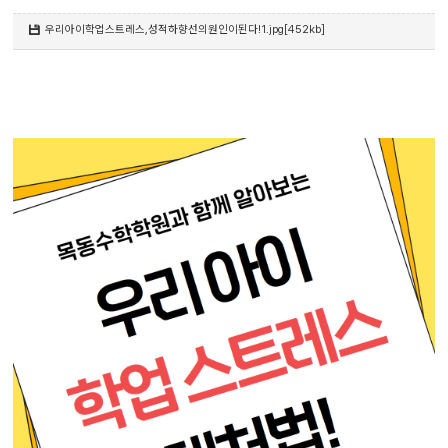
우리아이학업스트레스,성적하향선의원인이된다!1.jpg[452kb]