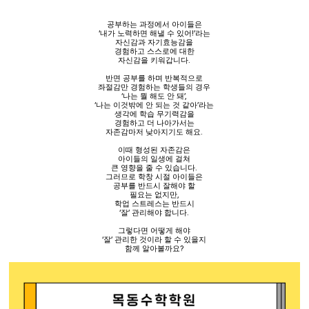
공부하는 과정에서 아이들은
‘
내가 노력하면 해낼 수 있어
!’
라는
자신감과 자기효능감을
경험하고 스스로에 대한
자신감을 키워갑니다
.
반면 공부를 하며 반복적으로
좌절감만 경험하는 학생들의 경우
‘
나는 뭘 해도 안 돼
’,
‘
나는 이것밖에 안 되는 것 같아
’
라는
생각에 학습 무기력감을
경험하고 더 나아가서는
자존감마저 낮아지기도 해요
.
이때 형성된 자존감은
아이들의 일생에 걸쳐
큰 영향을 줄 수 있습니다
.
그러므로 학창 시절 아이들은
공부를 반드시 잘해야 할
필요는 없지만
,
학업 스트레스는 반드시
‘
잘
’
관리해야 합니다
.
그렇다면 어떻게 해야
‘
잘
’
관리한 것이라 할 수 있을지
함께 알아볼까요
?