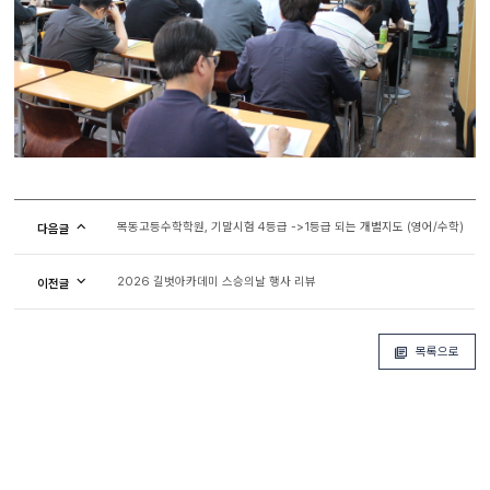
목동고등수학학원, 기말시험 4등급 ->1등급 되는 개별지도 (영어/수학)
다음글
2026 길벗아카데미 스승의날 행사 리뷰
이전글
목록으로