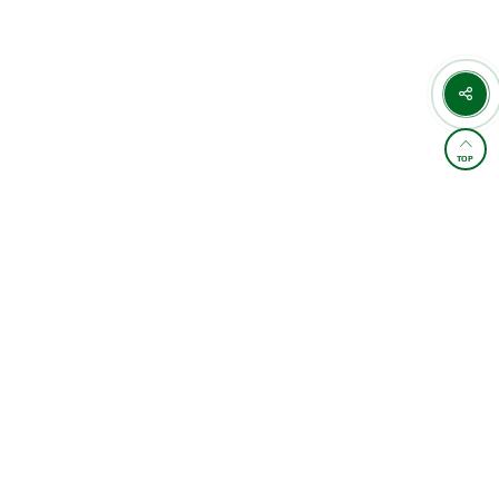
TOP
학원소개 및 통학버스
이용약관
개인정보처리방침
교습비 게시표
이메일무단수집거부
찾아오시는길
FAMILY SITE
4,887,686
오늘 :
2,355
전체 :
/
카카오상담
상담예약
관별 상세정보(계좌/사업자/등록번호)