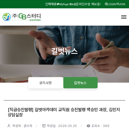
인재채용
온라인수업 매뉴얼
MyPage 매뉴얼
LOGIN
JOIN
길벗뉴스
공지사항
길벗뉴스
[직급승진발령] 길벗아카데미 교직원 승진발령 백승민 과장, 김민지
상담실장
작성자 : 관리자
작성일 : 2026.05.25
조회수 : 369