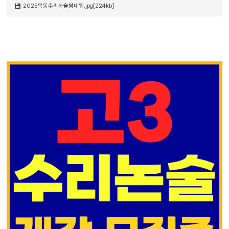
2025목동수리논술썸네일.jpg[224kb]