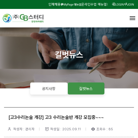
인재채용
온라인수업 매뉴얼
MyPage 매뉴얼
LOGIN
JOIN
길벗뉴스
공지사항
길벗뉴스
[고3수리논술 개강] 고3 수리논술반 개강 모집중~~~
작성자 : 관리자
작성일 : 2025.09.11
조회수 : 85