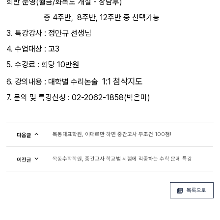
회반 운영(월금/화목도 개설 - 상담후)
총 4주반, 8주반, 12주반 중 선택가능
3. 특강강사 : 정만규 선생님
4. 수업대상 : 고3
5. 수강료 : 회당 10만원
1:1 첨삭지도
6. 강의내용 : 대학별 수리논술
7. 문의 및 특강신청 : 02-2062-1858(박은미)
목동대표학원, 이대로만 하면 중간고사 무조건 100점!
다음글
목동수학학원, 중간고사 학교별 시험에 적중하는 수학 문제 특강
이전글
목록으로