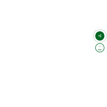
TOP
학원소개 및 통학버스
이용약관
개인정보처리방침
교습비 게시표
이메일무단수집거부
찾아오시는길
FAMILY SITE
4,889,943
오늘 :
2,165
전체 :
/
카카오상담
상담예약