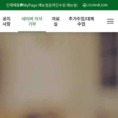
인재채용
MyPage 매뉴얼
온라인수업 매뉴얼
LOGIN
JOIN
공지
네이버 지식
자료
추가수업/대체
사항
기부
실
수업