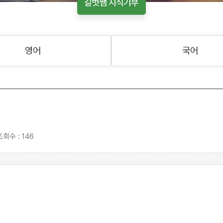
길벗쌤 지식기부
영어
국어
조회수 : 146