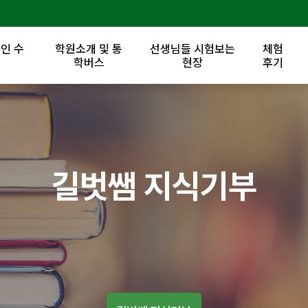
인 수
학원소개 및 통
선생님들 시험보는
체험
록
학버스
현장
후기
길벗쌤 지식기부