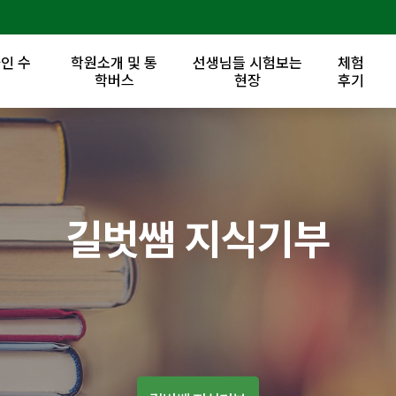
인 수
학원소개 및 통
선생님들 시험보는
체험
록
학버스
현장
후기
길벗쌤 지식기부