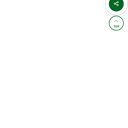
TOP
FAMILY SITE
,154
오늘 :
823
/
약
좌/사업자/등록번호)