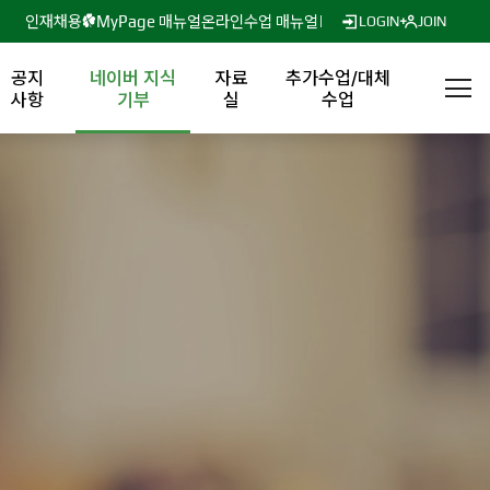
인재채용
MyPage 매뉴얼
온라인수업 매뉴얼
LOGIN
JOIN
공지
네이버 지식
자료
추가수업/대체
사항
기부
실
수업