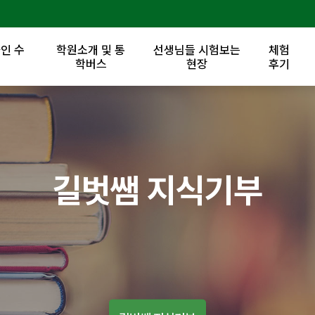
인 수
학원소개 및 통
선생님들 시험보는
체험
록
학버스
현장
후기
길벗쌤 지식기부