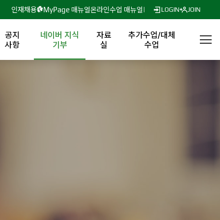
인재채용
MyPage 매뉴얼
온라인수업 매뉴얼
LOGIN
JOIN
공지
네이버 지식
자료
추가수업/대체
사항
기부
실
수업