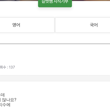
길벗쌤 지식기부
영어
국어
회수 : 137
는데
지 않나요?
유리수에