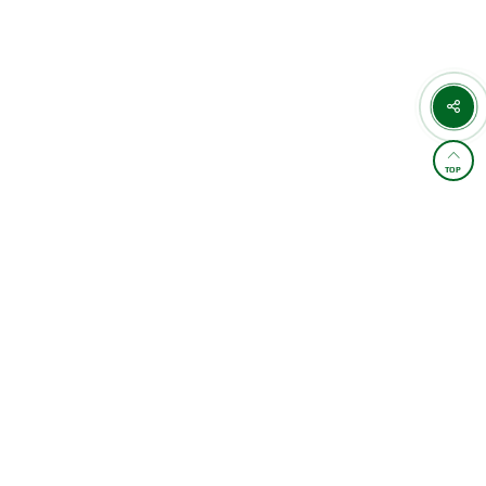
TOP
학원소개 및 통학버스
이용약관
개인정보처리방침
교습비 게시표
이메일무단수집거부
찾아오시는길
FAMILY SITE
4,883,637
오늘 :
371
전체 :
/
카카오상담
상담예약
관별 상세정보(계좌/사업자/등록번호)