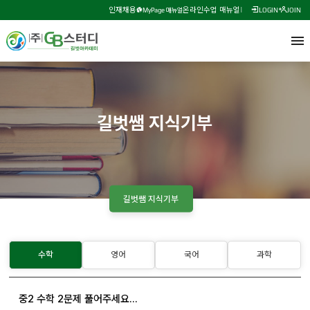
인재채용
온라인수업 매뉴얼
MyPage 매뉴얼
LOGIN
JOIN
길벗쌤 지식기부
길벗쌤 지식기부
수학
영어
국어
과학
중2 수학 2문제 풀어주세요...