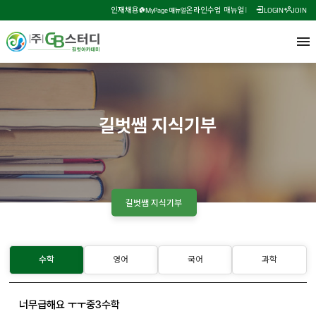
인재채용
온라인수업 매뉴얼
MyPage 매뉴얼
LOGIN
JOIN
길벗쌤 지식기부
길벗쌤 지식기부
수학
영어
국어
과학
너무급해요 ㅜㅜ중3수학