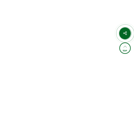
TOP
학원소개 및 통학버스
이용약관
개인정보처리방침
교습비 게시표
이메일무단수집거부
찾아오시는길
FAMILY SITE
4,889,852
오늘 :
2,074
전체 :
/
카카오상담
상담예약
관별 상세정보(계좌/사업자/등록번호)